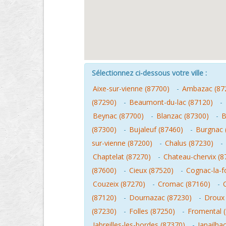
Sélectionnez ci-dessous votre ville :
Aixe-sur-vienne (87700)
-
Ambazac (87
(87290)
-
Beaumont-du-lac (87120)
-
Beynac (87700)
-
Blanzac (87300)
-
B
(87300)
-
Bujaleuf (87460)
-
Burgnac 
sur-vienne (87200)
-
Chalus (87230)
-
Chaptelat (87270)
-
Chateau-chervix (8
(87600)
-
Cieux (87520)
-
Cognac-la-f
Couzeix (87270)
-
Cromac (87160)
-
(87120)
-
Dournazac (87230)
-
Droux 
(87230)
-
Folles (87250)
-
Fromental 
Jabreilles-les-bordes (87370)
-
Janailha