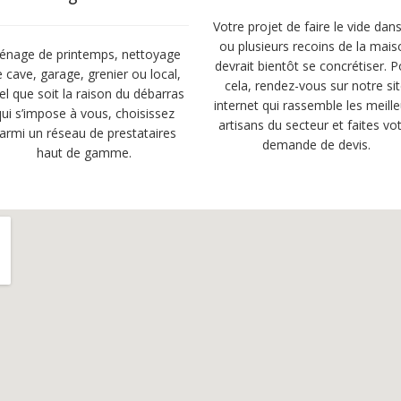
Votre projet de faire le vide dan
ou plusieurs recoins de la mai
énage de printemps, nettoyage
devrait bientôt se concrétiser. 
 cave, garage, grenier ou local,
cela, rendez-vous sur notre si
el que soit la raison du débarras
internet qui rassemble les meill
qui s’impose à vous, choisissez
artisans du secteur et faites vo
armi un réseau de prestataires
demande de devis.
haut de gamme.