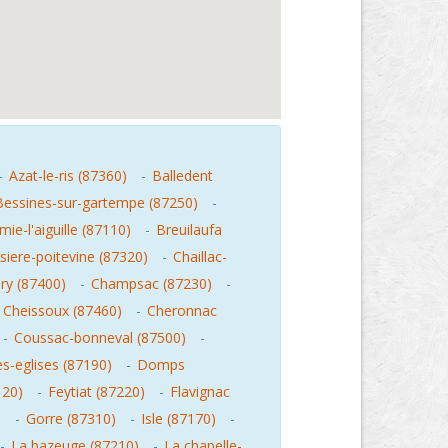
-
Azat-le-ris (87360)
-
Balledent
Bessines-sur-gartempe (87250)
-
ie-l'aiguille (87110)
-
Breuilaufa
siere-poitevine (87320)
-
Chaillac-
y (87400)
-
Champsac (87230)
-
-
Cheissoux (87460)
-
Cheronnac
-
Coussac-bonneval (87500)
-
s-eglises (87190)
-
Domps
120)
-
Feytiat (87220)
-
Flavignac
)
-
Gorre (87310)
-
Isle (87170)
-
-
La bazeuge (87210)
-
La chapelle-