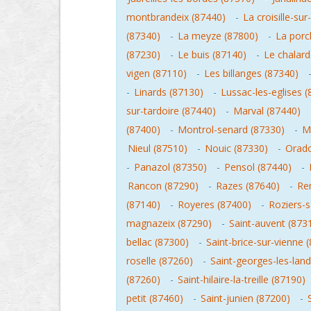
montbrandeix (87440)
-
La croisille-su
(87340)
-
La meyze (87800)
-
La porc
(87230)
-
Le buis (87140)
-
Le chalard
vigen (87110)
-
Les billanges (87340)
-
Linards (87130)
-
Lussac-les-eglises 
sur-tardoire (87440)
-
Marval (87440)
(87400)
-
Montrol-senard (87330)
-
M
Nieul (87510)
-
Nouic (87330)
-
Orado
-
Panazol (87350)
-
Pensol (87440)
-
Rancon (87290)
-
Razes (87640)
-
Re
(87140)
-
Royeres (87400)
-
Roziers-s
magnazeix (87290)
-
Saint-auvent (873
bellac (87300)
-
Saint-brice-sur-vienne 
roselle (87260)
-
Saint-georges-les-lan
(87260)
-
Saint-hilaire-la-treille (87190)
petit (87460)
-
Saint-junien (87200)
-