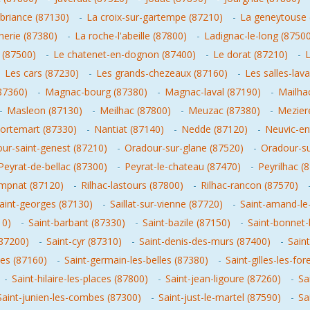
r-briance (87130)
-
La croix-sur-gartempe (87210)
-
La geneytouse 
herie (87380)
-
La roche-l'abeille (87800)
-
Ladignac-le-long (8750
 (87500)
-
Le chatenet-en-dognon (87400)
-
Le dorat (87210)
-
L
-
Les cars (87230)
-
Les grands-chezeaux (87160)
-
Les salles-la
(87360)
-
Magnac-bourg (87380)
-
Magnac-laval (87190)
-
Mailha
-
Masleon (87130)
-
Meilhac (87800)
-
Meuzac (87380)
-
Meziere
ortemart (87330)
-
Nantiat (87140)
-
Nedde (87120)
-
Neuvic-en
ur-saint-genest (87210)
-
Oradour-sur-glane (87520)
-
Oradour-su
Peyrat-de-bellac (87300)
-
Peyrat-le-chateau (87470)
-
Peyrilhac (
mpnat (87120)
-
Rilhac-lastours (87800)
-
Rilhac-rancon (87570)
aint-georges (87130)
-
Saillat-sur-vienne (87720)
-
Saint-amand-le-
10)
-
Saint-barbant (87330)
-
Saint-bazile (87150)
-
Saint-bonnet-
(87200)
-
Saint-cyr (87310)
-
Saint-denis-des-murs (87400)
-
Sain
des (87160)
-
Saint-germain-les-belles (87380)
-
Saint-gilles-les-for
-
Saint-hilaire-les-places (87800)
-
Saint-jean-ligoure (87260)
-
Sa
Saint-junien-les-combes (87300)
-
Saint-just-le-martel (87590)
-
Sa