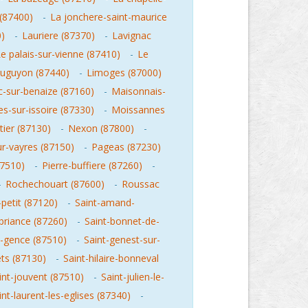
(87400)
-
La jonchere-saint-maurice
0)
-
Lauriere (87370)
-
Lavignac
e palais-sur-vienne (87410)
-
Le
vauguyon (87440)
-
Limoges (87000)
c-sur-benaize (87160)
-
Maisonnais-
s-sur-issoire (87330)
-
Moissannes
tier (87130)
-
Nexon (87800)
-
r-vayres (87150)
-
Pageas (87230)
87510)
-
Pierre-buffiere (87260)
-
-
Rochechouart (87600)
-
Roussac
petit (87120)
-
Saint-amand-
briance (87260)
-
Saint-bonnet-de-
t-gence (87510)
-
Saint-genest-sur-
ets (87130)
-
Saint-hilaire-bonneval
int-jouvent (87510)
-
Saint-julien-le-
int-laurent-les-eglises (87340)
-