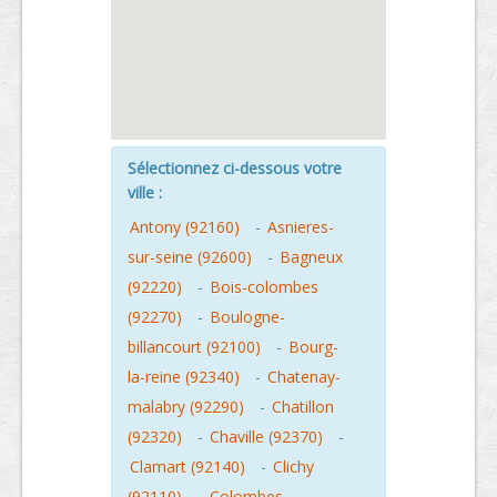
Sélectionnez ci-dessous votre
ville :
Antony (92160)
-
Asnieres-
sur-seine (92600)
-
Bagneux
(92220)
-
Bois-colombes
(92270)
-
Boulogne-
billancourt (92100)
-
Bourg-
la-reine (92340)
-
Chatenay-
malabry (92290)
-
Chatillon
(92320)
-
Chaville (92370)
-
Clamart (92140)
-
Clichy
(92110)
-
Colombes