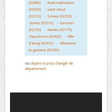
(92800)
-
Rueil-malmaison
(92500)
-
Saint-cloud
(92210)
-
Sceaux (92330)
-
Sevres (92310)
-
Suresnes
(92150)
-
Vanves (92170)
-
Vaucresson (92420)
-
Ville-
d'avray (92410)
-
Villeneuve-
la-garenne (92390)
-
ou
cliquez ici pour changer de
département