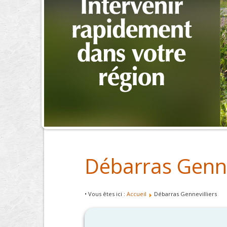
Débarras Genne
• Vous êtes ici :
Accueil
Débarras Gennevilliers