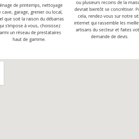
ou plusieurs recoins de la mai
énage de printemps, nettoyage
devrait bientôt se concrétiser. 
 cave, garage, grenier ou local,
cela, rendez-vous sur notre si
el que soit la raison du débarras
internet qui rassemble les meill
qui s’impose à vous, choisissez
artisans du secteur et faites vo
armi un réseau de prestataires
demande de devis.
haut de gamme.