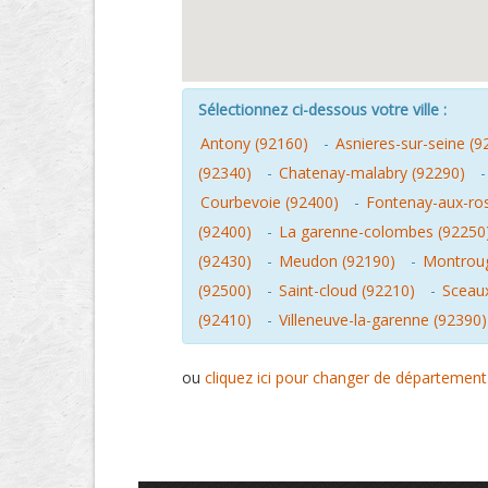
Sélectionnez ci-dessous votre ville :
Antony (92160)
-
Asnieres-sur-seine (9
(92340)
-
Chatenay-malabry (92290)
Courbevoie (92400)
-
Fontenay-aux-ro
(92400)
-
La garenne-colombes (92250
(92430)
-
Meudon (92190)
-
Montroug
(92500)
-
Saint-cloud (92210)
-
Sceau
(92410)
-
Villeneuve-la-garenne (92390)
ou
cliquez ici pour changer de département