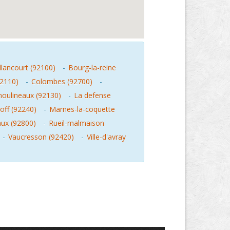
llancourt (92100)
-
Bourg-la-reine
92110)
-
Colombes (92700)
-
moulineaux (92130)
-
La defense
off (92240)
-
Marnes-la-coquette
ux (92800)
-
Rueil-malmaison
-
Vaucresson (92420)
-
Ville-d'avray