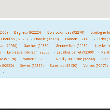
2600)
-
Bagneux (92220)
-
Bois-colombes (92270)
-
Boulogne-bi
-
Chatillon (92320)
-
Chaville (92370)
-
Clamart (92140)
-
Clichy (
ses (92260)
-
Garches (92380)
-
Gennevilliers (92230)
-
Issy-les-
)
-
Le plessis-robinson (92350)
-
Levallois-perret (92300)
-
Malak
e (92120)
-
Nanterre (92000)
-
Neuilly-sur-seine (92200)
-
Putea
x (92330)
-
Sevres (92310)
-
Suresnes (92150)
-
Vanves (92170)
-