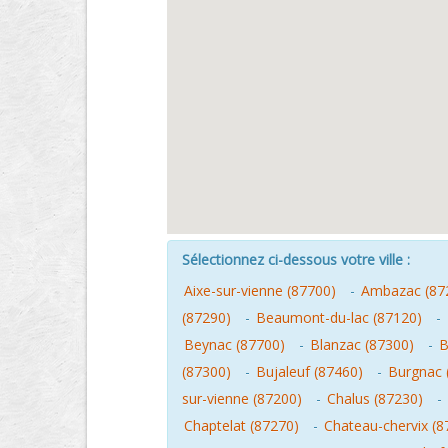
Sélectionnez ci-dessous votre ville :
Aixe-sur-vienne (87700)
-
Ambazac (87
(87290)
-
Beaumont-du-lac (87120)
-
Beynac (87700)
-
Blanzac (87300)
-
B
(87300)
-
Bujaleuf (87460)
-
Burgnac 
sur-vienne (87200)
-
Chalus (87230)
-
Chaptelat (87270)
-
Chateau-chervix (8