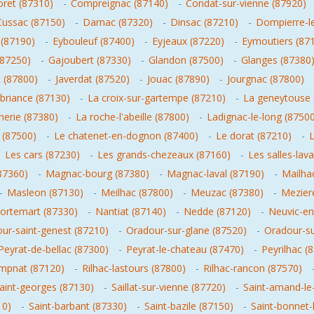
oret (87310)
-
Compreignac (87140)
-
Condat-sur-vienne (87920)
Cussac (87150)
-
Darnac (87320)
-
Dinsac (87210)
-
Dompierre-le
(87190)
-
Eybouleuf (87400)
-
Eyjeaux (87220)
-
Eymoutiers (87
(87250)
-
Gajoubert (87330)
-
Glandon (87500)
-
Glanges (87380
c (87800)
-
Javerdat (87520)
-
Jouac (87890)
-
Jourgnac (87800)
r-briance (87130)
-
La croix-sur-gartempe (87210)
-
La geneytouse 
herie (87380)
-
La roche-l'abeille (87800)
-
Ladignac-le-long (8750
 (87500)
-
Le chatenet-en-dognon (87400)
-
Le dorat (87210)
-
L
-
Les cars (87230)
-
Les grands-chezeaux (87160)
-
Les salles-la
(87360)
-
Magnac-bourg (87380)
-
Magnac-laval (87190)
-
Mailha
-
Masleon (87130)
-
Meilhac (87800)
-
Meuzac (87380)
-
Meziere
ortemart (87330)
-
Nantiat (87140)
-
Nedde (87120)
-
Neuvic-en
ur-saint-genest (87210)
-
Oradour-sur-glane (87520)
-
Oradour-su
Peyrat-de-bellac (87300)
-
Peyrat-le-chateau (87470)
-
Peyrilhac (
mpnat (87120)
-
Rilhac-lastours (87800)
-
Rilhac-rancon (87570)
aint-georges (87130)
-
Saillat-sur-vienne (87720)
-
Saint-amand-le-
10)
-
Saint-barbant (87330)
-
Saint-bazile (87150)
-
Saint-bonnet-