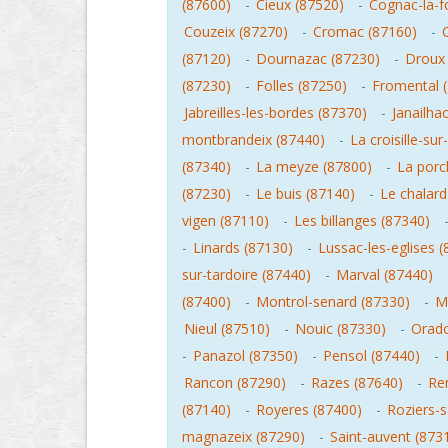
(87600)
-
Cieux (87520)
-
Cognac-la-f
Couzeix (87270)
-
Cromac (87160)
-
(87120)
-
Dournazac (87230)
-
Droux 
(87230)
-
Folles (87250)
-
Fromental 
Jabreilles-les-bordes (87370)
-
Janailha
montbrandeix (87440)
-
La croisille-su
(87340)
-
La meyze (87800)
-
La porc
(87230)
-
Le buis (87140)
-
Le chalard
vigen (87110)
-
Les billanges (87340)
-
Linards (87130)
-
Lussac-les-eglises 
sur-tardoire (87440)
-
Marval (87440)
(87400)
-
Montrol-senard (87330)
-
M
Nieul (87510)
-
Nouic (87330)
-
Orado
-
Panazol (87350)
-
Pensol (87440)
-
Rancon (87290)
-
Razes (87640)
-
Re
(87140)
-
Royeres (87400)
-
Roziers-s
magnazeix (87290)
-
Saint-auvent (873