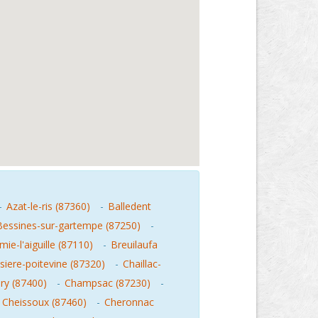
-
Azat-le-ris (87360)
-
Balledent
Bessines-sur-gartempe (87250)
-
ie-l'aiguille (87110)
-
Breuilaufa
siere-poitevine (87320)
-
Chaillac-
y (87400)
-
Champsac (87230)
-
-
Cheissoux (87460)
-
Cheronnac