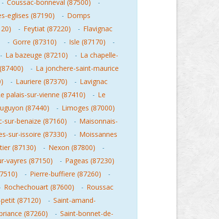
-
Coussac-bonneval (87500)
-
s-eglises (87190)
-
Domps
120)
-
Feytiat (87220)
-
Flavignac
)
-
Gorre (87310)
-
Isle (87170)
-
-
La bazeuge (87210)
-
La chapelle-
(87400)
-
La jonchere-saint-maurice
0)
-
Lauriere (87370)
-
Lavignac
e palais-sur-vienne (87410)
-
Le
vauguyon (87440)
-
Limoges (87000)
c-sur-benaize (87160)
-
Maisonnais-
s-sur-issoire (87330)
-
Moissannes
tier (87130)
-
Nexon (87800)
-
r-vayres (87150)
-
Pageas (87230)
87510)
-
Pierre-buffiere (87260)
-
-
Rochechouart (87600)
-
Roussac
petit (87120)
-
Saint-amand-
briance (87260)
-
Saint-bonnet-de-