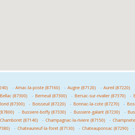
240)
-
Arnac-la-poste (87160)
-
Augne (87120)
-
Aureil (87220)
Bellac (87300)
-
Berneuil (87300)
-
Bersac-sur-rivalier (87370)
-
lond (87300)
-
Boisseuil (87220)
-
Bonnac-la-cote (87270)
-
Bosm
(87800)
-
Bussiere-boffy (87330)
-
Bussiere-galant (87230)
-
Bus
Chamboret (87140)
-
Champagnac-la-riviere (87150)
-
Champneter
7380)
-
Chateauneuf-la-foret (87130)
-
Chateauponsac (87290)