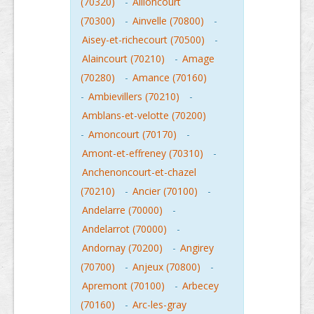
(70320)
-
Ailloncourt
(70300)
-
Ainvelle (70800)
-
Aisey-et-richecourt (70500)
-
Alaincourt (70210)
-
Amage
(70280)
-
Amance (70160)
-
Ambievillers (70210)
-
Amblans-et-velotte (70200)
-
Amoncourt (70170)
-
Amont-et-effreney (70310)
-
Anchenoncourt-et-chazel
(70210)
-
Ancier (70100)
-
Andelarre (70000)
-
Andelarrot (70000)
-
Andornay (70200)
-
Angirey
(70700)
-
Anjeux (70800)
-
Apremont (70100)
-
Arbecey
(70160)
-
Arc-les-gray