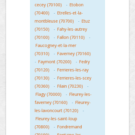
cecey (70100)
-
Etobon
(70400)
-
Etrelles-et-la-
montbleuse (70700)
-
Etuz
(70150)
-
Fahy-les-autrey
(70100)
-
Fallon (70110)
-
Faucogney-et-la-mer
(70310)
-
Faverney (70160)
-
Faymont (70200)
-
Fedry
(70120)
-
Ferrieres-les-ray
(70130)
-
Ferrieres-les-scey
(70360)
-
Filain (70230)
-
Flagy (70000)
-
Fleurey-les-
faverney (70160)
-
Fleurey-
les-lavoncourt (70120)
-
Fleurey-les-saint-loup
(70800)
-
Fondremand
(70190)
-
Fontaine-les-