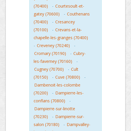
(70400)
-
Courtesoult-et-
gatey (70600)
-
Couthenans
(70400)
-
Cresancey
(70100)
-
Crevans-et-la-
chapelle-les-granges (70400)
-
Creveney (70240)
-
Cromary (70190)
-
Cubry-
les-faverney (70160)
-
Cugney (70700)
-
Cult
(70150)
-
Cuve (70800)
-
Dambenoit-les-colombe
(70200)
-
Dampierre-les-
conflans (70800)
-
Dampierre-sur-linotte
(70230)
-
Dampierre-sur-
salon (70180)
-
Dampvalley-