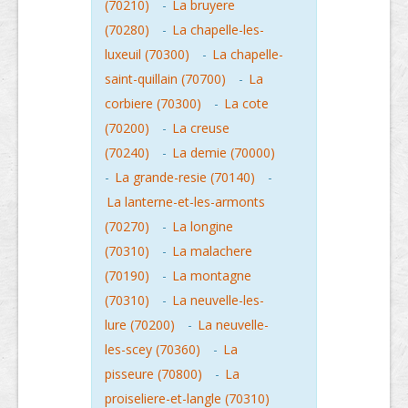
(70210)
-
La bruyere
(70280)
-
La chapelle-les-
luxeuil (70300)
-
La chapelle-
saint-quillain (70700)
-
La
corbiere (70300)
-
La cote
(70200)
-
La creuse
(70240)
-
La demie (70000)
-
La grande-resie (70140)
-
La lanterne-et-les-armonts
(70270)
-
La longine
(70310)
-
La malachere
(70190)
-
La montagne
(70310)
-
La neuvelle-les-
lure (70200)
-
La neuvelle-
les-scey (70360)
-
La
pisseure (70800)
-
La
proiseliere-et-langle (70310)