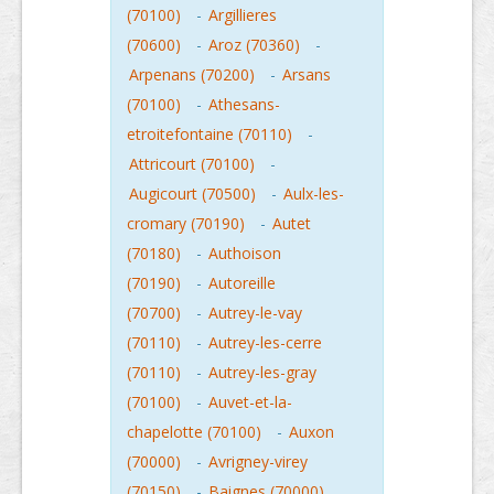
(70100)
-
Argillieres
(70600)
-
Aroz (70360)
-
Arpenans (70200)
-
Arsans
(70100)
-
Athesans-
etroitefontaine (70110)
-
Attricourt (70100)
-
Augicourt (70500)
-
Aulx-les-
cromary (70190)
-
Autet
(70180)
-
Authoison
(70190)
-
Autoreille
(70700)
-
Autrey-le-vay
(70110)
-
Autrey-les-cerre
(70110)
-
Autrey-les-gray
(70100)
-
Auvet-et-la-
chapelotte (70100)
-
Auxon
(70000)
-
Avrigney-virey
(70150)
-
Baignes (70000)