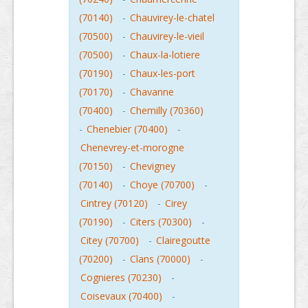
(70140)
-
Chauvirey-le-chatel
(70500)
-
Chauvirey-le-vieil
(70500)
-
Chaux-la-lotiere
(70190)
-
Chaux-les-port
(70170)
-
Chavanne
(70400)
-
Chemilly (70360)
-
Chenebier (70400)
-
Chenevrey-et-morogne
(70150)
-
Chevigney
(70140)
-
Choye (70700)
-
Cintrey (70120)
-
Cirey
(70190)
-
Citers (70300)
-
Citey (70700)
-
Clairegoutte
(70200)
-
Clans (70000)
-
Cognieres (70230)
-
Coisevaux (70400)
-