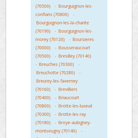
(70500)
-
Bourguignon-les-
conflans (70800)
-
Bourguignon-les-la-charite
(70190)
-
Bourguignon-les-
morey (70120)
-
Boursieres
(70000)
-
Bousseraucourt
(70500)
-
Bresilley (70140)
-
Breuches (70300)
-
Breuchotte (70280)
-
Breurey-les-faverney
(70160)
-
Brevilliers
(70400)
-
Briaucourt
(70800)
-
Brotte-les-luxeuil
(70300)
-
Brotte-les-ray
(70180)
-
Broye-aubigney-
montseugny (70140)
-