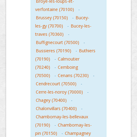
Broye-les-loups-et-
verfontaine (70100)
-
Brussey (70150)
-
Bucey-
les-gy (70700)
-
Bucey-les-
traves (70360)
-
Buffignecourt (70500)
-
Bussieres (70190)
-
Buthiers
(70190)
-
Calmoutier
(70240)
-
Cemboing
(70500)
-
Cenans (70230)
-
Cendrecourt (70500)
-
Cerre-les-noroy (70000)
-
Chagey (70400)
-
Chalonvillars (70400)
-
Chambornay-les-bellevaux
(70190)
-
Chambornay-les-
pin (70150)
-
Champagney