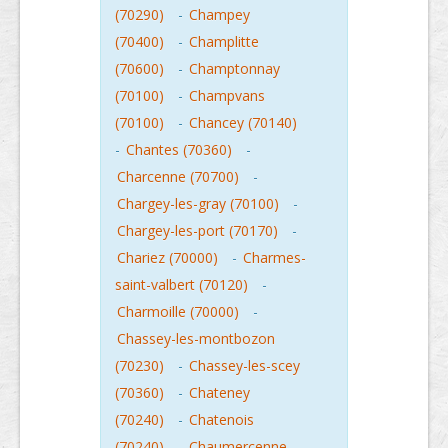
(70290)
-
Champey
(70400)
-
Champlitte
(70600)
-
Champtonnay
(70100)
-
Champvans
(70100)
-
Chancey (70140)
-
Chantes (70360)
-
Charcenne (70700)
-
Chargey-les-gray (70100)
-
Chargey-les-port (70170)
-
Chariez (70000)
-
Charmes-
saint-valbert (70120)
-
Charmoille (70000)
-
Chassey-les-montbozon
(70230)
-
Chassey-les-scey
(70360)
-
Chateney
(70240)
-
Chatenois
(70240)
-
Chaumercenne