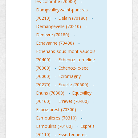
les-colombe (70000)
-
Dampvalley-saint-pancras
(70210)
-
Delain (70180)
-
Demangevelle (70210)
-
Denevre (70180)
-
Echavanne (70400)
-
Echenans-sous-mont-vaudois
(70400)
-
Echenoz-la-meline
(70000)
-
Echenoz-le-sec
(70000)
-
Ecromagny
(70270)
-
Ecuelle (70600)
-
Ehuns (70300)
-
Equevilley
(70160)
-
Errevet (70400)
-
Esboz-brest (70300)
-
Esmoulieres (70310)
-
Esmoulins (70100)
-
Esprels
(70110)
-
Essertenne-et-