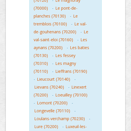
(70120)
-
Le magnoray
(70000)
-
Le pont-de-
planches (70130)
-
Le
tremblois (70100)
-
Le val-
de-gouhenans (70200)
-
Le
val-saint-eloi (70160)
-
Les
aynans (70200)
-
Les baties
(70130)
-
Les fessey
(70310)
-
Les magny
(70110)
-
Lieffrans (70190)
-
Lieucourt (70140)
-
Lievans (70240)
-
Linexert
(70200)
-
Loeuilley (70100)
-
Lomont (70200)
-
Longevelle (70110)
-
Loulans-verchamp (70230)
-
Lure (70200)
-
Luxeuil-les-