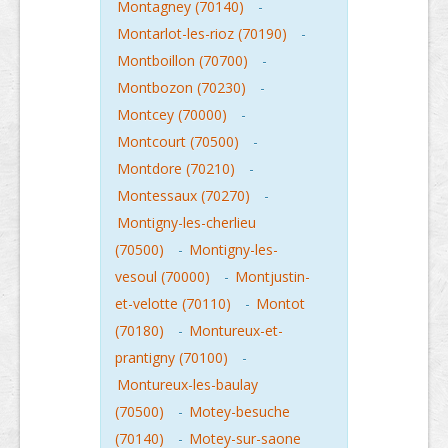
Montagney (70140)
-
Montarlot-les-rioz (70190)
-
Montboillon (70700)
-
Montbozon (70230)
-
Montcey (70000)
-
Montcourt (70500)
-
Montdore (70210)
-
Montessaux (70270)
-
Montigny-les-cherlieu
(70500)
-
Montigny-les-
vesoul (70000)
-
Montjustin-
et-velotte (70110)
-
Montot
(70180)
-
Montureux-et-
prantigny (70100)
-
Montureux-les-baulay
(70500)
-
Motey-besuche
(70140)
-
Motey-sur-saone