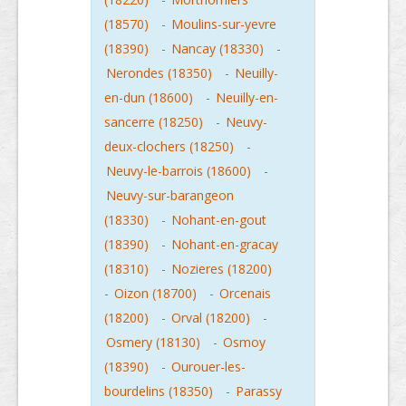
(18570)
-
Moulins-sur-yevre
(18390)
-
Nancay (18330)
-
Nerondes (18350)
-
Neuilly-
en-dun (18600)
-
Neuilly-en-
sancerre (18250)
-
Neuvy-
deux-clochers (18250)
-
Neuvy-le-barrois (18600)
-
Neuvy-sur-barangeon
(18330)
-
Nohant-en-gout
(18390)
-
Nohant-en-gracay
(18310)
-
Nozieres (18200)
-
Oizon (18700)
-
Orcenais
(18200)
-
Orval (18200)
-
Osmery (18130)
-
Osmoy
(18390)
-
Ourouer-les-
bourdelins (18350)
-
Parassy