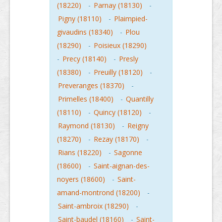
(18220)
-
Parnay (18130)
-
Pigny (18110)
-
Plaimpied-
givaudins (18340)
-
Plou
(18290)
-
Poisieux (18290)
-
Precy (18140)
-
Presly
(18380)
-
Preuilly (18120)
-
Preveranges (18370)
-
Primelles (18400)
-
Quantilly
(18110)
-
Quincy (18120)
-
Raymond (18130)
-
Reigny
(18270)
-
Rezay (18170)
-
Rians (18220)
-
Sagonne
(18600)
-
Saint-aignan-des-
noyers (18600)
-
Saint-
amand-montrond (18200)
-
Saint-ambroix (18290)
-
Saint-baudel (18160)
-
Saint-