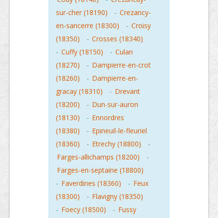
sur-cher (18190)
-
Crezancy-
en-sancerre (18300)
-
Croisy
(18350)
-
Crosses (18340)
-
Cuffy (18150)
-
Culan
(18270)
-
Dampierre-en-crot
(18260)
-
Dampierre-en-
gracay (18310)
-
Drevant
(18200)
-
Dun-sur-auron
(18130)
-
Ennordres
(18380)
-
Epineuil-le-fleuriel
(18360)
-
Etrechy (18800)
-
Farges-allichamps (18200)
-
Farges-en-septaine (18800)
-
Faverdines (18360)
-
Feux
(18300)
-
Flavigny (18350)
-
Foecy (18500)
-
Fussy