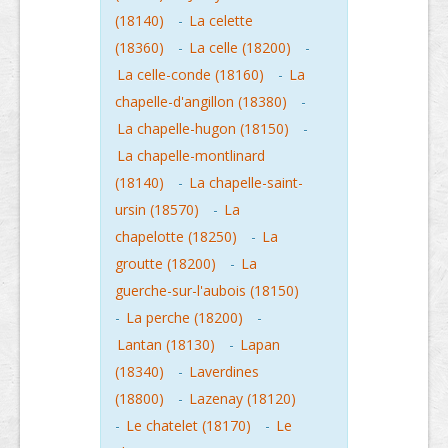
(18140)
-
La celette
(18360)
-
La celle (18200)
-
La celle-conde (18160)
-
La
chapelle-d'angillon (18380)
-
La chapelle-hugon (18150)
-
La chapelle-montlinard
(18140)
-
La chapelle-saint-
ursin (18570)
-
La
chapelotte (18250)
-
La
groutte (18200)
-
La
guerche-sur-l'aubois (18150)
-
La perche (18200)
-
Lantan (18130)
-
Lapan
(18340)
-
Laverdines
(18800)
-
Lazenay (18120)
-
Le chatelet (18170)
-
Le