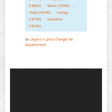
(18800)
-
Vinon (18300)
-
Vorly (18340)
-
Vornay
(18130)
-
Vouzeron
(18330)
-
ou
cliquez ici pour changer de
département