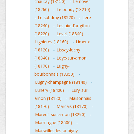
chautay (18150)
-
Le noyer
(18260)
-
Le pondy (18210)
-
Le subdray (18570)
-
Lere
(18240)
-
Les aix-d'angillon
(18220)
-
Levet (18340)
-
Lignieres (18160)
-
Limeux
(18120)
-
Lissay-lochy
(18340)
-
Loye-sur-arnon
(18170)
-
Lugny-
bourbonnais (18350)
-
Lugny-champagne (18140)
-
Lunery (18400)
-
Lury-sur-
arnon (18120)
-
Maisonnais
(18170)
-
Marcais (18170)
-
Mareuil-sur-arnon (18290)
-
Marmagne (18500)
-
Marseilles-les-aubigny