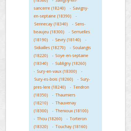
(18360)
-
Savigny-en-
sancerre (18240)
-
Savigny-
en-septaine (18390)
-
Sennecay (18340)
-
Sens-
beaujeu (18300)
-
Serruelles
(18190)
-
Sevry (18140)
-
Sidiailles (18270)
-
Soulangis
(18220)
-
Soye-en-septaine
(18340)
-
Subligny (18260)
-
Sury-en-vaux (18300)
-
Sury-es-bois (18260)
-
Sury-
pres-lere (18240)
-
Tendron
(18350)
-
Thaumiers
(18210)
-
Thauvenay
(18300)
-
Thenioux (18100)
-
Thou (18260)
-
Torteron
(18320)
-
Touchay (18160)