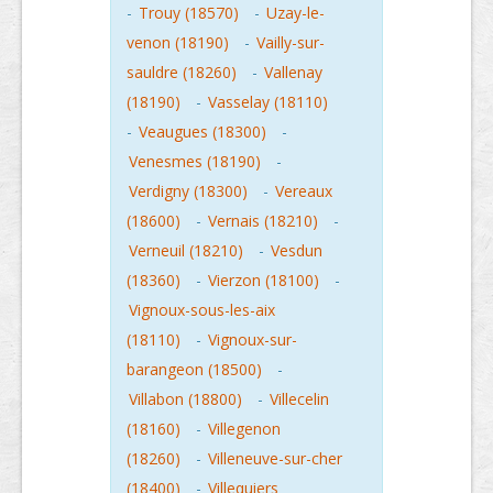
-
Trouy (18570)
-
Uzay-le-
venon (18190)
-
Vailly-sur-
sauldre (18260)
-
Vallenay
(18190)
-
Vasselay (18110)
-
Veaugues (18300)
-
Venesmes (18190)
-
Verdigny (18300)
-
Vereaux
(18600)
-
Vernais (18210)
-
Verneuil (18210)
-
Vesdun
(18360)
-
Vierzon (18100)
-
Vignoux-sous-les-aix
(18110)
-
Vignoux-sur-
barangeon (18500)
-
Villabon (18800)
-
Villecelin
(18160)
-
Villegenon
(18260)
-
Villeneuve-sur-cher
(18400)
-
Villequiers