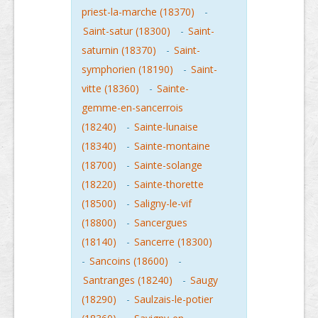
priest-la-marche (18370)
-
Saint-satur (18300)
-
Saint-
saturnin (18370)
-
Saint-
symphorien (18190)
-
Saint-
vitte (18360)
-
Sainte-
gemme-en-sancerrois
(18240)
-
Sainte-lunaise
(18340)
-
Sainte-montaine
(18700)
-
Sainte-solange
(18220)
-
Sainte-thorette
(18500)
-
Saligny-le-vif
(18800)
-
Sancergues
(18140)
-
Sancerre (18300)
-
Sancoins (18600)
-
Santranges (18240)
-
Saugy
(18290)
-
Saulzais-le-potier