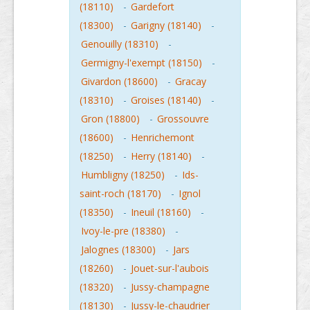
(18110)
-
Gardefort
(18300)
-
Garigny (18140)
-
Genouilly (18310)
-
Germigny-l'exempt (18150)
-
Givardon (18600)
-
Gracay
(18310)
-
Groises (18140)
-
Gron (18800)
-
Grossouvre
(18600)
-
Henrichemont
(18250)
-
Herry (18140)
-
Humbligny (18250)
-
Ids-
saint-roch (18170)
-
Ignol
(18350)
-
Ineuil (18160)
-
Ivoy-le-pre (18380)
-
Jalognes (18300)
-
Jars
(18260)
-
Jouet-sur-l'aubois
(18320)
-
Jussy-champagne
(18130)
-
Jussy-le-chaudrier