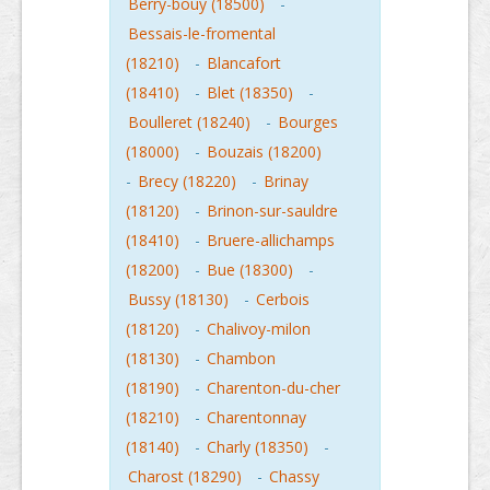
Berry-bouy (18500)
-
Bessais-le-fromental
(18210)
-
Blancafort
(18410)
-
Blet (18350)
-
Boulleret (18240)
-
Bourges
(18000)
-
Bouzais (18200)
-
Brecy (18220)
-
Brinay
(18120)
-
Brinon-sur-sauldre
(18410)
-
Bruere-allichamps
(18200)
-
Bue (18300)
-
Bussy (18130)
-
Cerbois
(18120)
-
Chalivoy-milon
(18130)
-
Chambon
(18190)
-
Charenton-du-cher
(18210)
-
Charentonnay
(18140)
-
Charly (18350)
-
Charost (18290)
-
Chassy