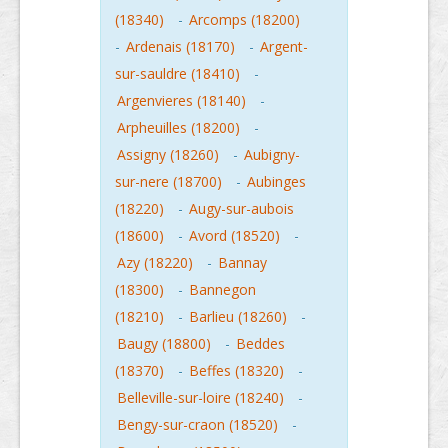
(18340)
-
Arcomps (18200)
-
Ardenais (18170)
-
Argent-
sur-sauldre (18410)
-
Argenvieres (18140)
-
Arpheuilles (18200)
-
Assigny (18260)
-
Aubigny-
sur-nere (18700)
-
Aubinges
(18220)
-
Augy-sur-aubois
(18600)
-
Avord (18520)
-
Azy (18220)
-
Bannay
(18300)
-
Bannegon
(18210)
-
Barlieu (18260)
-
Baugy (18800)
-
Beddes
(18370)
-
Beffes (18320)
-
Belleville-sur-loire (18240)
-
Bengy-sur-craon (18520)
-