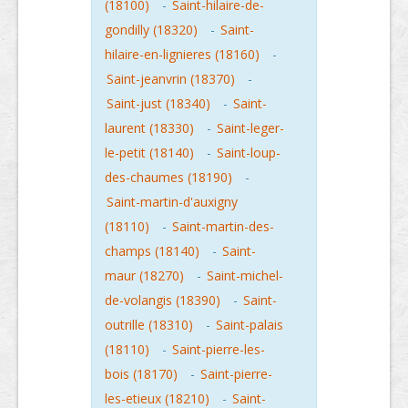
(18100)
-
Saint-hilaire-de-
gondilly (18320)
-
Saint-
hilaire-en-lignieres (18160)
-
Saint-jeanvrin (18370)
-
Saint-just (18340)
-
Saint-
laurent (18330)
-
Saint-leger-
le-petit (18140)
-
Saint-loup-
des-chaumes (18190)
-
Saint-martin-d'auxigny
(18110)
-
Saint-martin-des-
champs (18140)
-
Saint-
maur (18270)
-
Saint-michel-
de-volangis (18390)
-
Saint-
outrille (18310)
-
Saint-palais
(18110)
-
Saint-pierre-les-
bois (18170)
-
Saint-pierre-
les-etieux (18210)
-
Saint-